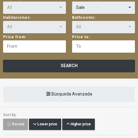
All
Sale
Habitaciones:
Bathrooms:
All
All
Price from:
Price to:
SEARCH
Búsqueda Avanzada
Sort by:
Recent
Lower price
Higher price