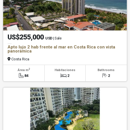
US$255,000
USD
| Sale
Apto lujo 2 hab frente al mar en Costa Rica con vista
panorámica
Costa Rica
2
Área m
Habitaciones
Bathrooms
84
2
2