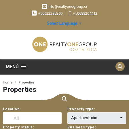
info@realtyonegroup.cr
+50622280200
+50688204412
Select Language
▼
MENÚ
Home
Properties
Properties
Location:
Property type:
Apartaestudio
Property status:
Business type: