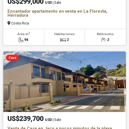
US$299,000
USD
| Sale
Encantador apartamento en venta en La Floresta,
Herradura
Costa Rica
2
Área m
Habitaciones
Bathrooms
94
2
2
Casa
US$239,700
USD
| Sale
Venta de Casa en Jaco a pocos minutos de la playa.