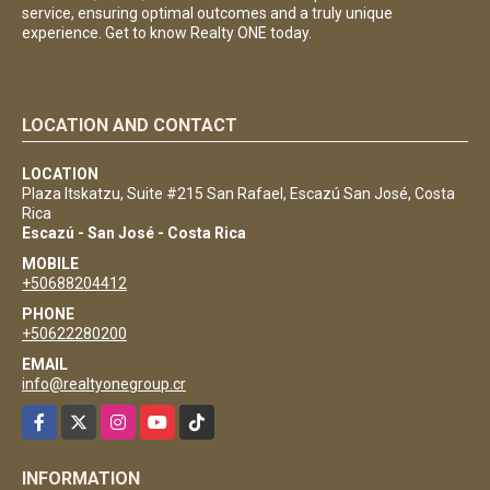
service, ensuring optimal outcomes and a truly unique
experience. Get to know Realty ONE today.
LOCATION AND CONTACT
LOCATION
Plaza Itskatzu, Suite #215 San Rafael, Escazú San José, Costa
Rica
Escazú - San José - Costa Rica
MOBILE
+50688204412
PHONE
+50622280200
EMAIL
info@realtyonegroup.cr
Facebook
X
Instagram
YouTube
TikTok
INFORMATION