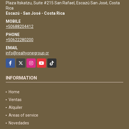
Plaza Itskatzu, Suite #215 San Rafael, Escazú San José, Costa
Rica
Escazú - San José - Costa Rica
MOBILE
+50688204412
PHONE
+50622280200
EMAIL
info@realtyonegroup.cr
Facebook
X
Instagram
YouTube
TikTok
INFORMATION
Home
Ventas
Alquiler
Areas of service
Novedades