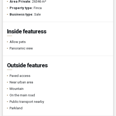
Área Private:
26346 m²
Property type:
Finca
Business type:
Sale
Inside featuress
Allow pets
Panoramic view
Outside features
Paved access
Near urban area
Mountain
On the main road
Public transport nearby
Parkland