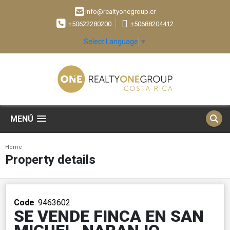
info@realtyonegroup.cr
+50622280200
+50688204412
Select Language
▼
MENÚ
Home
Property details
Code
. 9463602
SE VENDE FINCA EN SAN