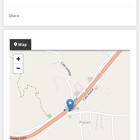
Share:
Map
+
−