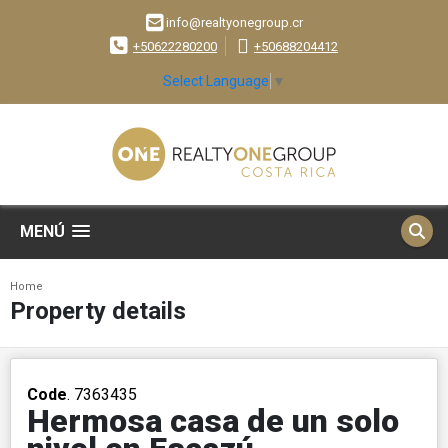
info@realtyonegroup.cr
+50622280200
+50688204412
Select Language
▼
MENÚ
Home
Property details
Code
. 7363435
Hermosa casa de un solo