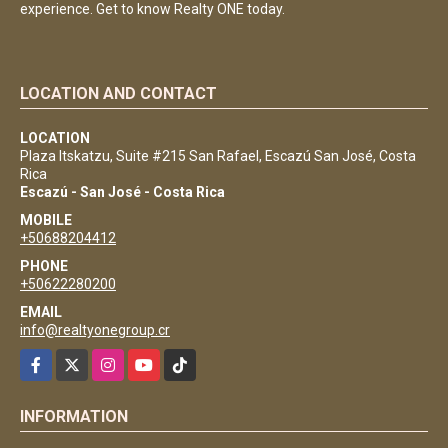
experience. Get to know Realty ONE today.
LOCATION AND CONTACT
LOCATION
Plaza Itskatzu, Suite #215 San Rafael, Escazú San José, Costa
Rica
Escazú - San José - Costa Rica
MOBILE
+50688204412
PHONE
+50622280200
EMAIL
info@realtyonegroup.cr
Facebook
X
Instagram
YouTube
TikTok
INFORMATION