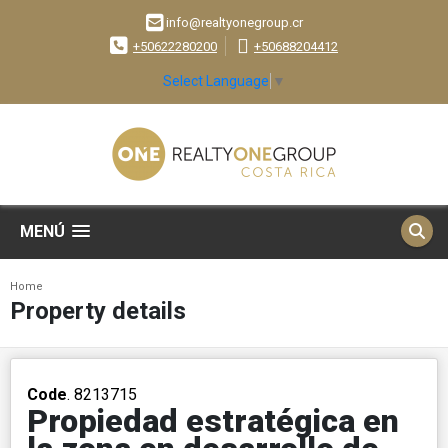
info@realtyonegroup.cr
+50622280200
+50688204412
Select Language
▼
MENÚ
Home
Property details
Code
. 8213715
Propiedad estratégica en