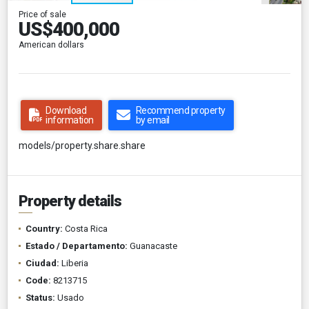
Price of sale
US$400,000
American dollars
Download
Recommend property
information
by email
models/property.share.share
Property details
Country:
Costa Rica
Estado / Departamento:
Guanacaste
Ciudad:
Liberia
Code:
8213715
Status:
Usado