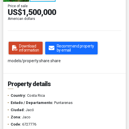
Price of sale
US$1,500,000
American dollars
Download
Recommend property
information
by email
models/property.share.share
Property details
Country:
Costa Rica
Estado / Departamento:
Puntarenas
Ciudad:
Jacó
Zona:
Jaco
Code:
6727776