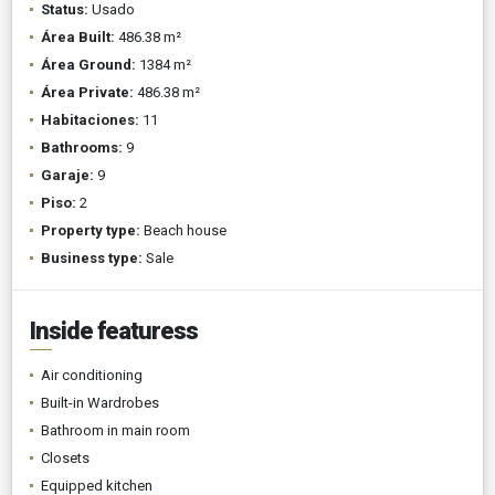
Status:
Usado
Área Built:
486.38 m²
Área Ground:
1384 m²
Área Private:
486.38 m²
Habitaciones:
11
Bathrooms:
9
Garaje:
9
Piso:
2
Property type:
Beach house
Business type:
Sale
Inside featuress
Air conditioning
Built-in Wardrobes
Bathroom in main room
Closets
Equipped kitchen