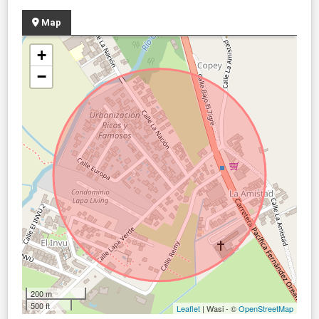
Map
+
−
200 m
500 ft
Leaflet
| Wasi - ©
OpenStreetMap