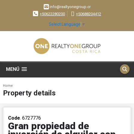
info@realtyonegroup.cr
+50622280200
+50688204412
Select Language
▼
MENÚ
Home
Property details
Code
. 6727776
Gran propiedad de