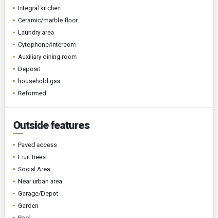
Integral kitchen
Ceramic/marble floor
Laundry area
Cytophone/Intercom
Auxiliary dining room
Deposit
household gas
Reformed
Outside features
Paved access
Fruit trees
Social Area
Near urban area
Garage/Depot
Garden
Pool