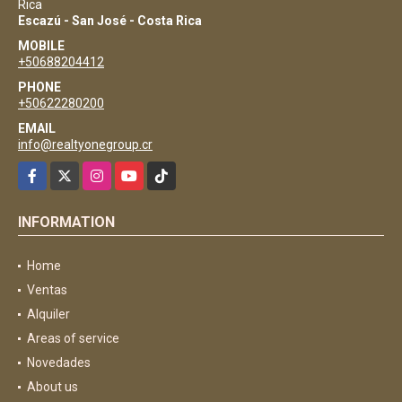
Rica
Escazú - San José - Costa Rica
MOBILE
+50688204412
PHONE
+50622280200
EMAIL
info@realtyonegroup.cr
Facebook
X
Instagram
YouTube
TikTok
INFORMATION
Home
Ventas
Alquiler
Areas of service
Novedades
About us