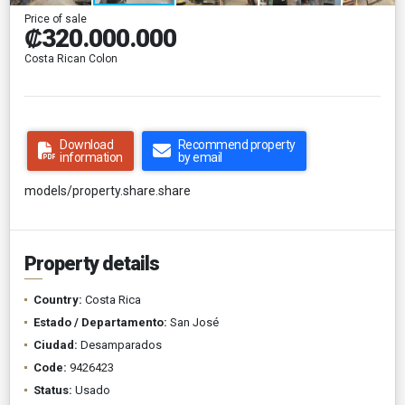
Price of sale
₡320.000.000
Costa Rican Colon
Download
Recommend property
information
by email
models/property.share.share
Property details
Country:
Costa Rica
Estado / Departamento:
San José
Ciudad:
Desamparados
Code:
9426423
Status:
Usado