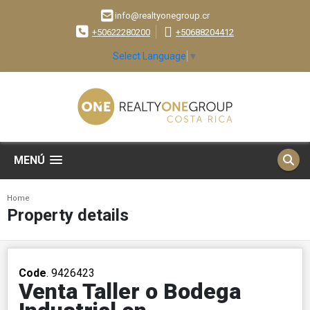
info@realtyonegroup.cr
+50622280200
+50688204412
Select Language
▼
MENÚ
Home
Property details
Code
. 9426423
Venta Taller o Bodega