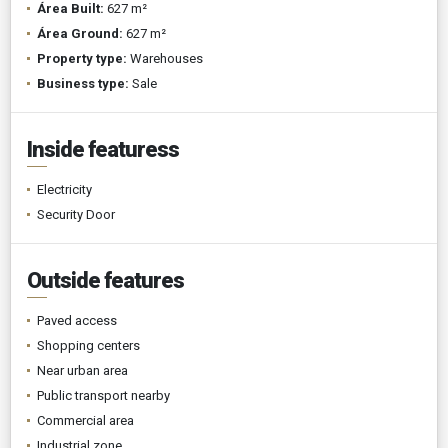
Área Built:
627 m²
Área Ground:
627 m²
Property type:
Warehouses
Business type:
Sale
Inside featuress
Electricity
Security Door
Outside features
Paved access
Shopping centers
Near urban area
Public transport nearby
Commercial area
Industrial zone