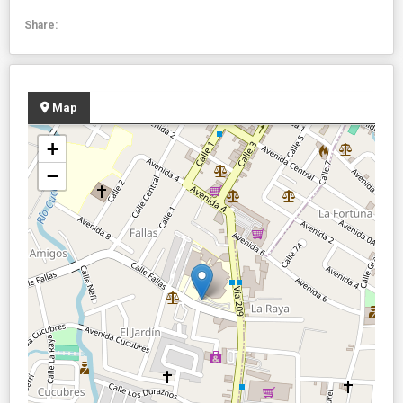
Share:
Map
+
−