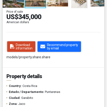
Price of sale
US$345,000
American dollars
Download
Recommend property
information
by email
models/property.share.share
Property details
Country:
Costa Rica
Estado / Departamento:
Puntarenas
Ciudad:
Garabito
Zona:
Jaco