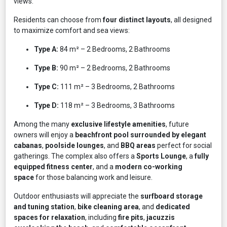
views.
Residents can choose from
four distinct layouts
, all designed
to maximize comfort and sea views:
Type A:
84 m² – 2 Bedrooms, 2 Bathrooms
Type B:
90 m² – 2 Bedrooms, 2 Bathrooms
Type C:
111 m² – 3 Bedrooms, 2 Bathrooms
Type D:
118 m² – 3 Bedrooms, 3 Bathrooms
Among the many
exclusive lifestyle amenities
, future
owners will enjoy a
beachfront pool surrounded by elegant
cabanas
,
poolside lounges
, and
BBQ areas
perfect for social
gatherings. The complex also offers a
Sports Lounge
, a
fully
equipped fitness center
, and a
modern co-working
space
for those balancing work and leisure.
Outdoor enthusiasts will appreciate the
surfboard storage
and tuning station
,
bike cleaning area
, and
dedicated
spaces for relaxation
, including
fire pits
,
jacuzzis