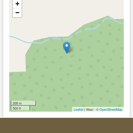
+
−
200 m
500 ft
Leaflet
| Wasi - ©
OpenStreetMap