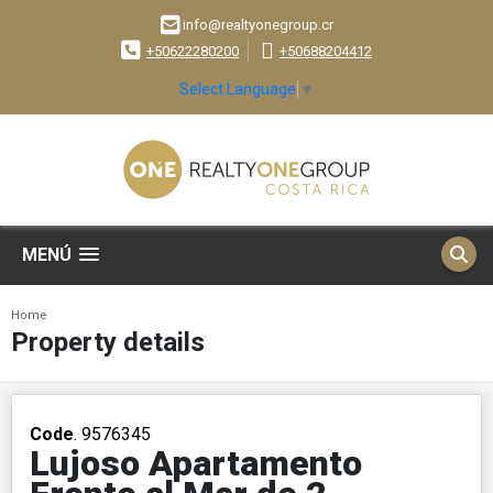
info@realtyonegroup.cr
+50622280200
+50688204412
Select Language
▼
MENÚ
Home
Property details
Code
. 9576345
Lujoso Apartamento