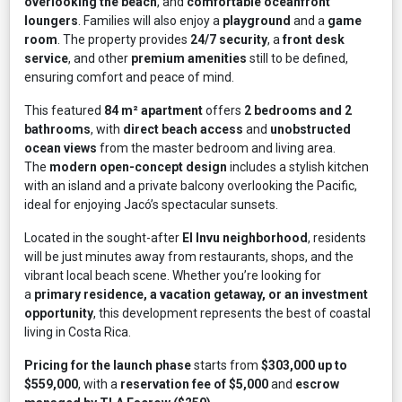
overlooking the beach
, and
comfortable oceanfront
loungers
. Families will also enjoy a
playground
and a
game
room
. The property provides
24/7 security
, a
front desk
service
, and other
premium amenities
still to be defined,
ensuring comfort and peace of mind.
This featured
84 m² apartment
offers
2 bedrooms and 2
bathrooms
, with
direct beach access
and
unobstructed
ocean views
from the master bedroom and living area.
The
modern open-concept design
includes a stylish kitchen
with an island and a private balcony overlooking the Pacific,
ideal for enjoying Jacó’s spectacular sunsets.
Located in the sought-after
El Invu neighborhood
, residents
will be just minutes away from restaurants, shops, and the
vibrant local beach scene. Whether you’re looking for
a
primary residence, a vacation getaway, or an investment
opportunity
, this development represents the best of coastal
living in Costa Rica.
Pricing for the launch phase
starts from
$303,000 up to
$559,000
, with a
reservation fee of $5,000
and
escrow