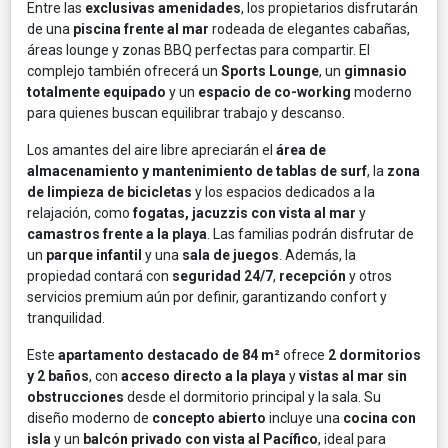
Entre las
exclusivas amenidades
, los propietarios disfrutarán
de una
piscina frente al mar
rodeada de elegantes cabañas,
áreas lounge y zonas BBQ perfectas para compartir. El
complejo también ofrecerá un
Sports Lounge
, un
gimnasio
totalmente equipado
y un
espacio de co-working
moderno
para quienes buscan equilibrar trabajo y descanso.
Los amantes del aire libre apreciarán el
área de
almacenamiento y mantenimiento de tablas de surf
, la
zona
de limpieza de bicicletas
y los espacios dedicados a la
relajación, como
fogatas, jacuzzis con vista al mar
y
camastros frente a la playa
. Las familias podrán disfrutar de
un
parque infantil
y una
sala de juegos
. Además, la
propiedad contará con
seguridad 24/7
,
recepción
y otros
servicios premium aún por definir, garantizando confort y
tranquilidad.
Este
apartamento destacado de 84 m²
ofrece
2 dormitorios
y 2 baños
, con
acceso directo a la playa
y
vistas al mar sin
obstrucciones
desde el dormitorio principal y la sala. Su
diseño moderno de
concepto abierto
incluye una
cocina con
isla
y un
balcón privado con vista al Pacífico
, ideal para