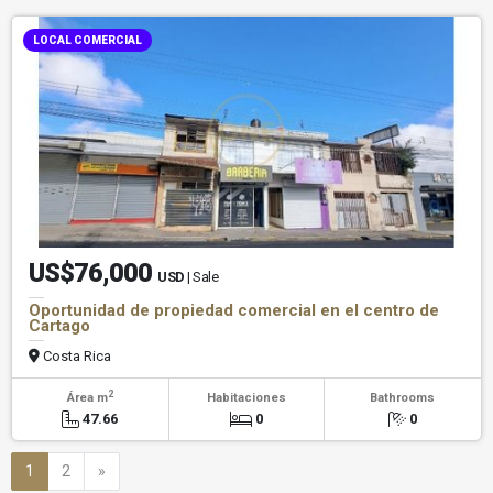
LOCAL COMERCIAL
US$76,000
USD
| Sale
Oportunidad de propiedad comercial en el centro de
Cartago
Costa Rica
2
Área m
Habitaciones
Bathrooms
47.66
0
0
Next
1
2
»