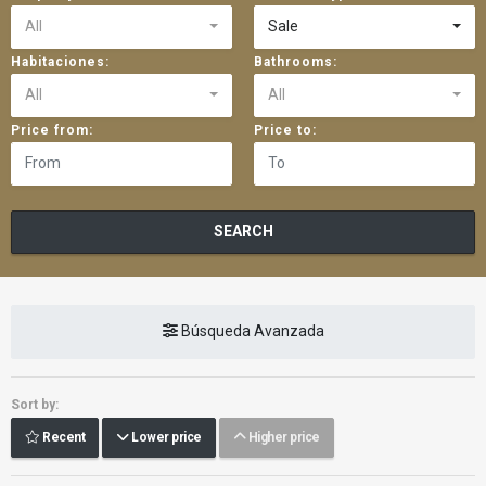
All
Sale
Habitaciones:
Bathrooms:
All
All
Price from:
Price to:
SEARCH
Búsqueda Avanzada
Sort by:
Recent
Lower price
Higher price