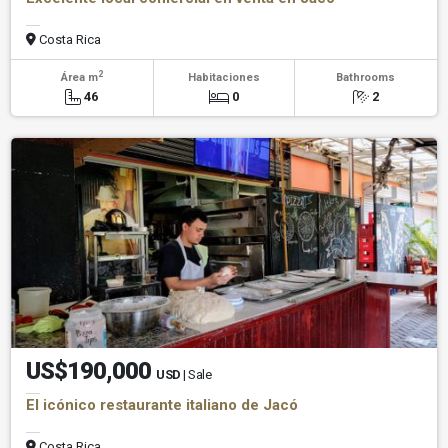
Costa Rica
2
Área m
Habitaciones
Bathrooms
46
0
2
US$190,000
USD
| Sale
El icónico restaurante italiano de Jacó
Costa Rica