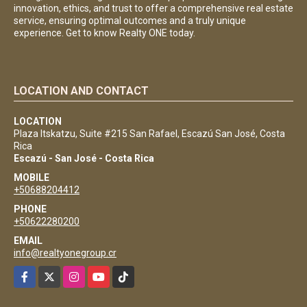
innovation, ethics, and trust to offer a comprehensive real estate
service, ensuring optimal outcomes and a truly unique
experience. Get to know Realty ONE today.
LOCATION AND CONTACT
LOCATION
Plaza Itskatzu, Suite #215 San Rafael, Escazú San José, Costa
Rica
Escazú - San José - Costa Rica
MOBILE
+50688204412
PHONE
+50622280200
EMAIL
info@realtyonegroup.cr
Facebook
X
Instagram
YouTube
TikTok