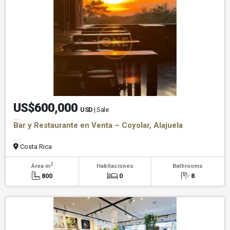
US$600,000
USD
| Sale
Bar y Restaurante en Venta – Coyolar, Alajuela
Costa Rica
2
Área m
Habitaciones
Bathrooms
800
0
8