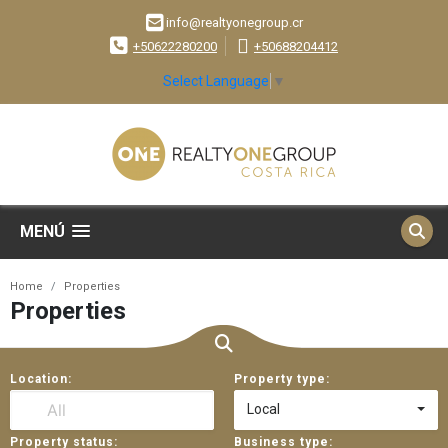
info@realtyonegroup.cr
+50622280200
+50688204412
Select Language
▼
MENÚ
Home
Properties
Properties
Location:
Property type:
Local
Property status:
Business type: