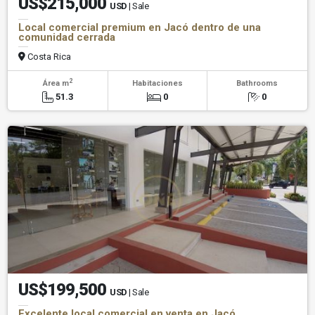
US$215,000
USD
| Sale
Local comercial premium en Jacó dentro de una
comunidad cerrada
Costa Rica
2
Área m
Habitaciones
Bathrooms
51.3
0
0
US$199,500
USD
| Sale
Excelente local comercial en venta en Jacó